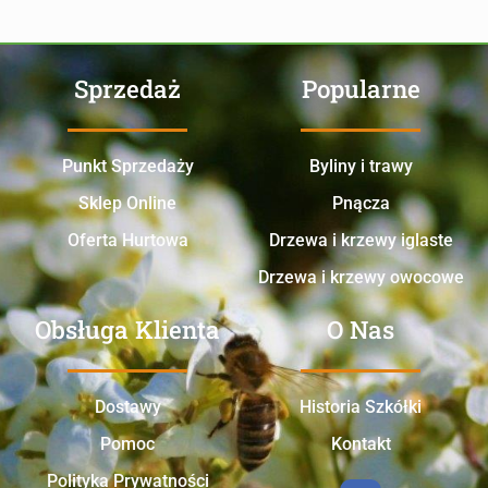
Sprzedaż
Popularne
Punkt Sprzedaży
Byliny i trawy
Sklep Online
Pnącza
Oferta Hurtowa
Drzewa i krzewy iglaste
Drzewa i krzewy owocowe
Obsługa Klienta
O Nas
Dostawy
Historia Szkółki
Pomoc
Kontakt
Polityka Prywatności