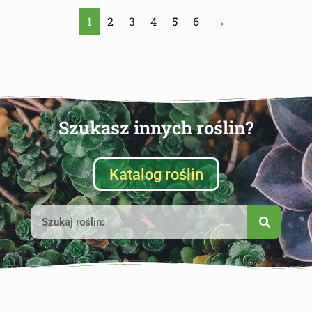
1
2
3
4
5
6
→
Szukasz innych roślin?
Katalog roślin