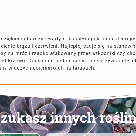
dziękiem i bardzo zwartym, kulistym pokrojem. Jego pędy
dcienie brązu i czerwieni. Najlepiej czuje się na stanow
porny na mróz i rzadko atakowany przez szkodniki czy cho
ztałt krzewu. Doskonale nadaje się na niskie żywopłoty,
any w dużych pojemnikach na tarasach.
zukasz innych rośli