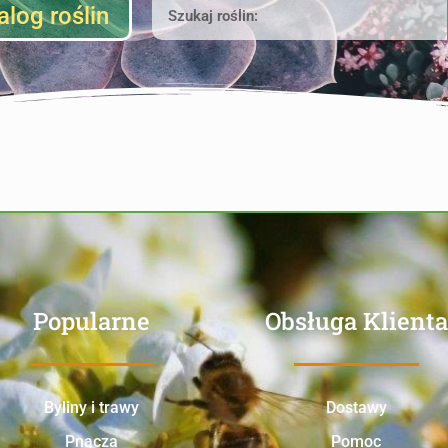
alog roślin
Popularne
Obsługa Klienta
Byliny i trawy
Dostawy
Pnącza
Pomoc