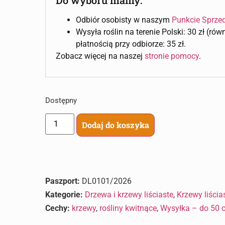
Odbiór osobisty w naszym
Punkcie Sprze
Wysyła roślin na terenie Polski: 30 zł (ró
płatnością przy odbiorze: 35 zł.
Zobacz więcej na naszej
stronie pomocy
.
Dostępny
Dodaj do koszyka
Paszport:
DL0101/2026
Kategorie:
Drzewa i krzewy liściaste
,
Krzewy liścia
Cechy:
krzewy
,
rośliny kwitnące
,
Wysyłka – do 50 