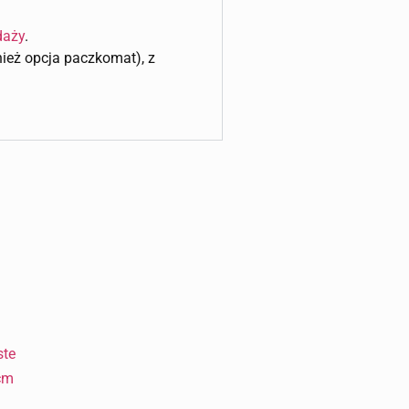
daży
.
wnież opcja paczkomat), z
ste
cm