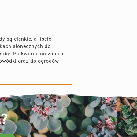
 są cienkie, a liście
iskach słonecznych do
roby. Po kwitnieniu zaleca
 obwódki oraz do ogrodów
n?