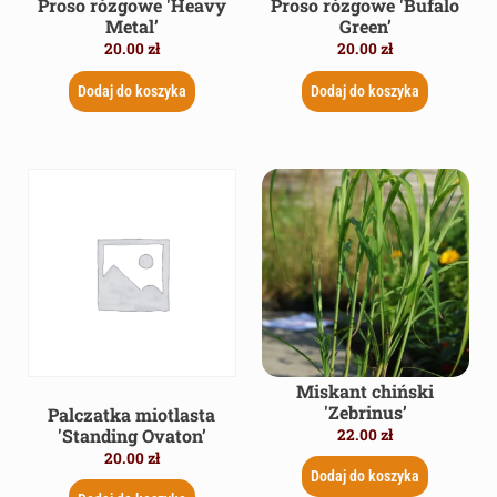
Proso rózgowe 'Heavy
Proso rózgowe 'Bufalo
Metal’
Green’
20.00
zł
20.00
zł
Dodaj do koszyka
Dodaj do koszyka
Miskant chiński
'Zebrinus’
Palczatka miotlasta
'Standing Ovaton’
22.00
zł
20.00
zł
Dodaj do koszyka