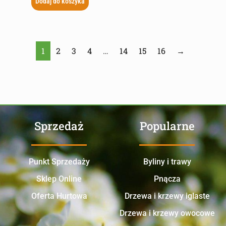
Dodaj do koszyka
1
2
3
4
…
14
15
16
→
Sprzedaż
Popularne
Punkt Sprzedaży
Byliny i trawy
Sklep Online
Pnącza
Oferta Hurtowa
Drzewa i krzewy iglaste
Drzewa i krzewy owocowe