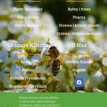
Punkt Sprzedaży
Byliny i trawy
Sklep Online
Pnącza
Oferta Hurtowa
Drzewa i krzewy iglaste
Drzewa i krzewy owocowe
Obsługa Klienta
O Nas
Dostawy
Historia Szkółki
Pomoc
Kontakt
Polityka Prywatności
Regulamin Sprzedaży
Nasza strona używa plików
cookies dla optymalnego
działania. Możecie Państwo