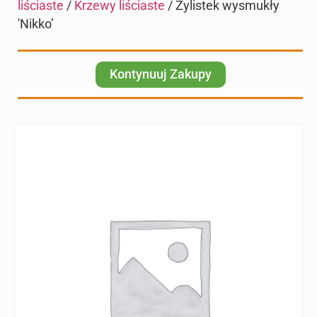
liściaste
/
Krzewy liściaste
/ Żylistek wysmukły
'Nikko’
Kontynuuj Zakupy