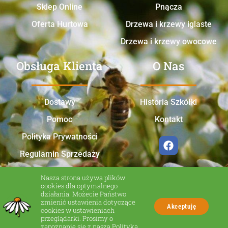
Sklep Online
Pnącza
Oferta Hurtowa
Drzewa i krzewy iglaste
Drzewa i krzewy owocowe
Obsługa Klienta
O Nas
Dostawy
Historia Szkółki
Pomoc
Kontakt
Polityka Prywatności
Regulamin Sprzedaży
Nasza strona używa plików
cookies dla optymalnego
działania. Możecie Państwo
zmienić ustawienia dotyczące
Akceptuję
cookies w ustawieniach
przeglądarki. Prosimy o
zapoznanie się z naszą
Polityką
Made in Zakliczyn