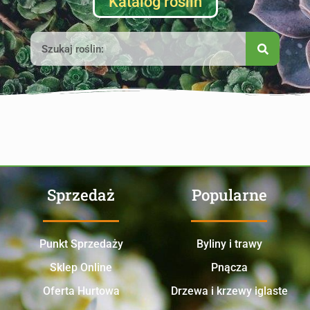
Katalog roślin
Sprzedaż
Popularne
Punkt Sprzedaży
Byliny i trawy
Sklep Online
Pnącza
Oferta Hurtowa
Drzewa i krzewy iglaste