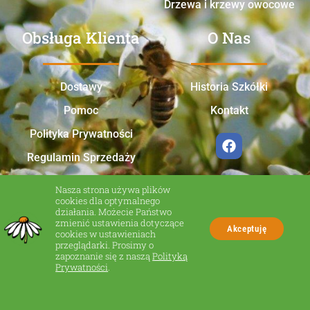
Drzewa i krzewy owocowe
Obsługa Klienta
O Nas
Dostawy
Historia Szkółki
Pomoc
Kontakt
Polityka Prywatności
Regulamin Sprzedaży
Nasza strona używa plików
cookies dla optymalnego
działania. Możecie Państwo
zmienić ustawienia dotyczące
Akceptuję
cookies w ustawieniach
przeglądarki. Prosimy o
zapoznanie się z naszą
Polityką
Made in Zakliczyn
Prywatności
.
© Wszelkie prawa zastrzeżone.