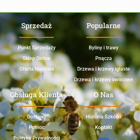
Sprzedaż
Popularne
Punkt Sprzedaży
Byliny i trawy
Sklep Online
Pnącza
Oferta Hurtowa
Drzewa i krzewy iglaste
Drzewa i krzewy owocowe
Obsługa Klienta
O Nas
Dostawy
Historia Szkółki
Pomoc
Kontakt
Polityka Prywatności