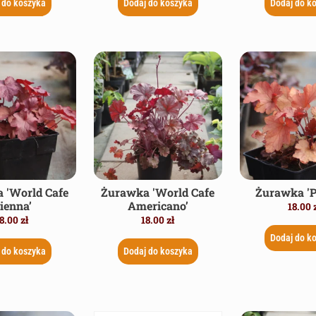
 do koszyka
Dodaj do koszyka
Dodaj do k
 'World Cafe
Żurawka 'World Cafe
Żurawka 'P
ienna’
Americano’
18.00
8.00
zł
18.00
zł
Dodaj do k
 do koszyka
Dodaj do koszyka