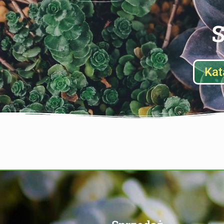
S
Kat