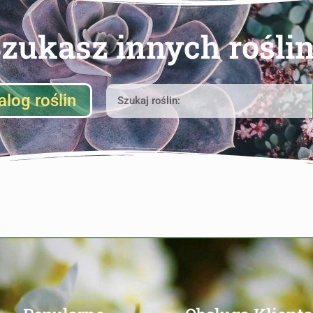
zukasz innych rośli
alog roślin