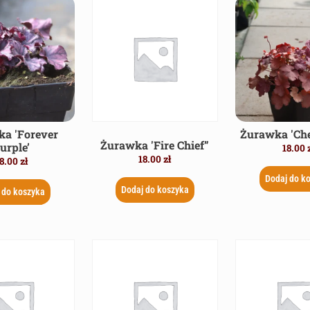
a 'Forever
Żurawka 'Che
Żurawka 'Fire Chief”
urple’
18.00
18.00
zł
8.00
zł
Dodaj do k
Dodaj do koszyka
 do koszyka