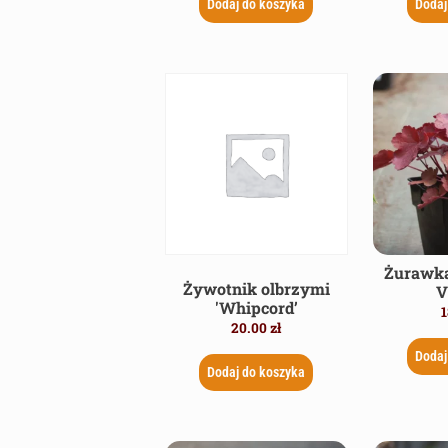
Dodaj do koszyka
Dodaj
Żurawka
Żywotnik olbrzymi
V
'Whipcord’
1
20.00
zł
Dodaj
Dodaj do koszyka