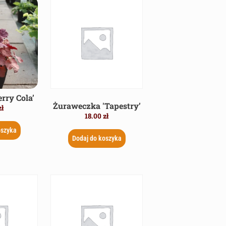
rry Cola’
Żuraweczka 'Tapestry’
zł
18.00
zł
oszyka
Dodaj do koszyka