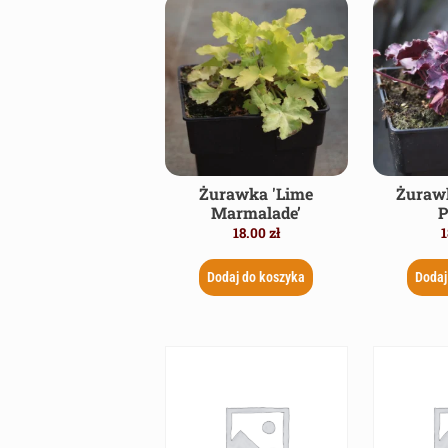
Żurawka 'Lime
Żurawk
Marmalade’
P
18.00
zł
1
Dodaj do koszyka
Dodaj