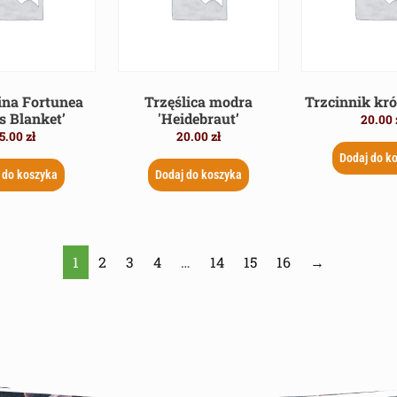
ina Fortunea
Trzęślica modra
Trzcinnik kr
’s Blanket’
'Heidebraut’
20.00
5.00
zł
20.00
zł
Dodaj do k
 do koszyka
Dodaj do koszyka
1
2
3
4
…
14
15
16
→