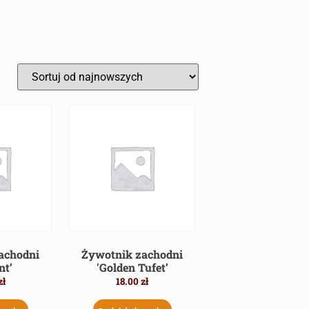
achodni
Żywotnik zachodni
nt’
'Golden Tufet’
zł
18.00
zł