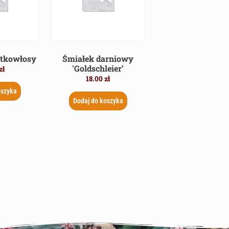
ótkowłosy
Śmiałek darniowy
'Goldschleier’
zł
18.00
zł
oszyka
Dodaj do koszyka