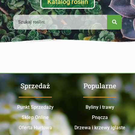
Katalog roślin
Sprzedaż
Popularne
Punkt Sprzedaży
Byliny i trawy
Sklep Online
Pnącza
Oferta Hurtowa
Drzewa i krzewy iglaste