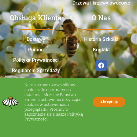
Drzewa i krzewy owocowe
Obsługa Klienta
O Nas
Dostawy
Historia Szkółki
Pomoc
Kontakt
Polityka Prywatności
Regulamin Sprzedaży
Nasza strona używa plików
cookies dla optymalnego
działania. Możecie Państwo
zmienić ustawienia dotyczące
Akceptuję
cookies w ustawieniach
przeglądarki. Prosimy o
zapoznanie się z naszą
Polityką
Made in Zakliczyn
Prywatności
.
© Wszelkie prawa zastrzeżone.