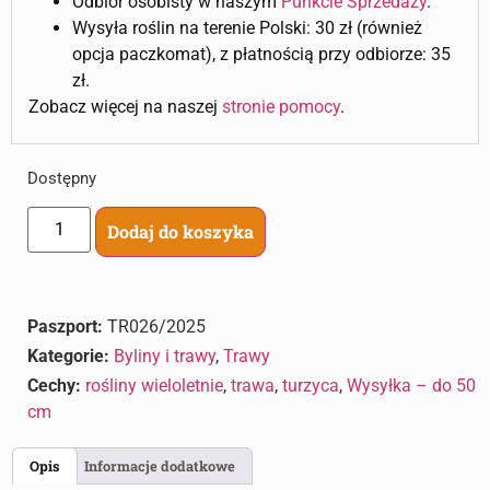
Odbiór osobisty w naszym
Punkcie Sprzedaży
.
Wysyła roślin na terenie Polski: 30 zł (również
opcja paczkomat), z płatnością przy odbiorze: 35
zł.
Zobacz więcej na naszej
stronie pomocy
.
Dostępny
Dodaj do koszyka
Paszport:
TR026/2025
Kategorie:
Byliny i trawy
,
Trawy
Cechy:
rośliny wieloletnie
,
trawa
,
turzyca
,
Wysyłka – do 50
cm
Opis
Informacje dodatkowe