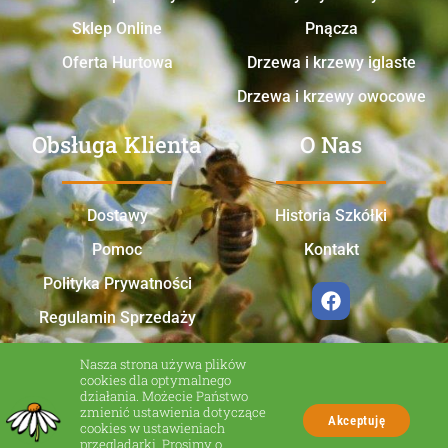
Sklep Online
Pnącza
Oferta Hurtowa
Drzewa i krzewy iglaste
Drzewa i krzewy owocowe
Obsługa Klienta
O Nas
Dostawy
Historia Szkółki
Pomoc
Kontakt
Polityka Prywatności
Regulamin Sprzedaży
Nasza strona używa plików
cookies dla optymalnego
działania. Możecie Państwo
zmienić ustawienia dotyczące
Akceptuję
cookies w ustawieniach
przeglądarki. Prosimy o