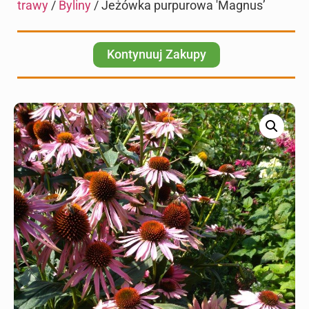
trawy
/
Byliny
/ Jeżówka purpurowa 'Magnus’
Kontynuuj Zakupy