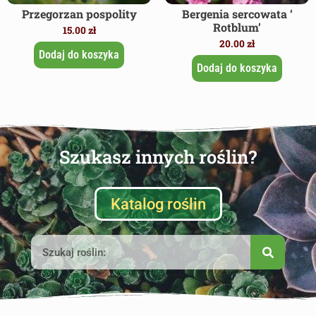
Przegorzan pospolity
Bergenia sercowata ‘
Rotblum’
15.00
zł
20.00
zł
Dodaj do koszyka
Dodaj do koszyka
Szukasz innych roślin?
Katalog roślin