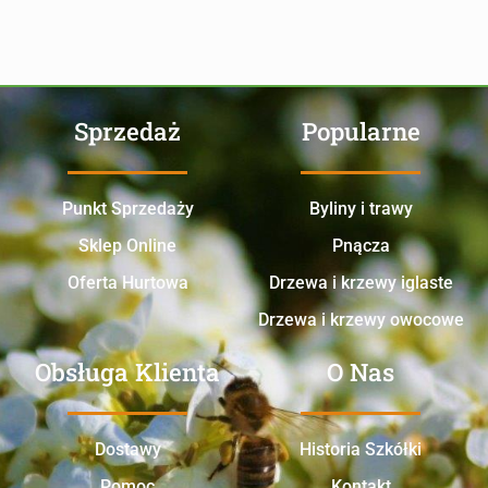
Sprzedaż
Popularne
Punkt Sprzedaży
Byliny i trawy
Sklep Online
Pnącza
Oferta Hurtowa
Drzewa i krzewy iglaste
Drzewa i krzewy owocowe
Obsługa Klienta
O Nas
Dostawy
Historia Szkółki
Pomoc
Kontakt