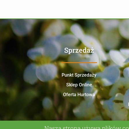
Sprzedaż
Punkt Sprzedaży
Sklep Online
Oferta Hurtowa
Nasza strona używa plików co