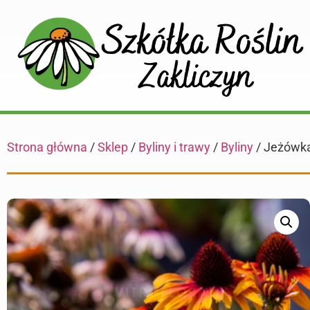
Strona główna
/
Sklep
/
Byliny i trawy
/
Byliny
/ Jeżówka