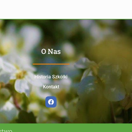
O Nas
Historia Szkółki
Kontakt
ństwo