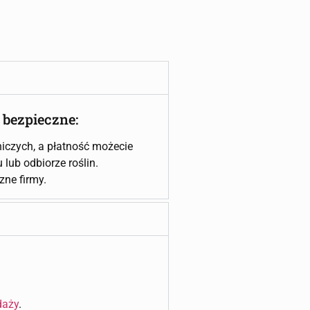
 bezpieczne:
iczych, a płatność możecie
lub odbiorze roślin.
czne firmy.
daży
.