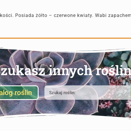
kości. Posiada żółto – czerwone kwiaty. Wabi zapachem
zukasz innych rośli
alog roślin