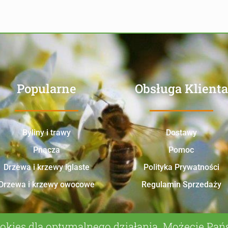
Popularne
Obsługa Klienta
Byliny i trawy
Dostawy
Pnącza
Pomoc
Drzewa i krzewy iglaste
Polityka Prywatności
Drzewa i krzewy owocowe
Regulamin Sprzedaży
okies dla optymalnego działania. Możecie Pa