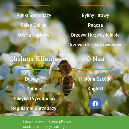
Punkt Sprzedaży
Byliny i trawy
Sklep Online
Pnącza
Oferta Hurtowa
Drzewa i krzewy iglaste
Drzewa i krzewy owocowe
Obsługa Klienta
O Nas
Dostawy
Historia Szkółki
Pomoc
Kontakt
Polityka Prywatności
Regulamin Sprzedaży
Nasza strona używa plików
cookies dla optymalnego