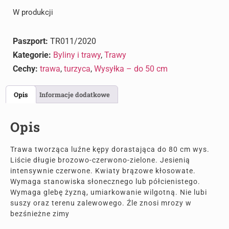
W produkcji
Paszport:
TR011/2020
Kategorie:
Byliny i trawy
,
Trawy
Cechy:
trawa
,
turzyca
,
Wysyłka – do 50 cm
Opis
Informacje dodatkowe
Opis
Trawa tworząca luźne kępy dorastająca do 80 cm wys.
Liście długie brozowo-czerwono-zielone. Jesienią
intensywnie czerwone. Kwiaty brązowe kłosowate.
Wymaga stanowiska słonecznego lub półcienistego.
Wymaga glebę żyzną, umiarkowanie wilgotną. Nie lubi
suszy oraz terenu zalewowego. Źle znosi mrozy w
bezśnieżne zimy