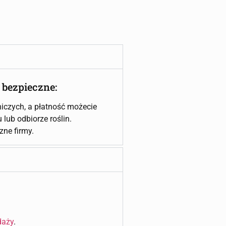
 bezpieczne:
iczych, a płatność możecie
lub odbiorze roślin.
czne firmy.
daży
.