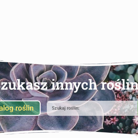
zukasz innych rośli
alog roślin