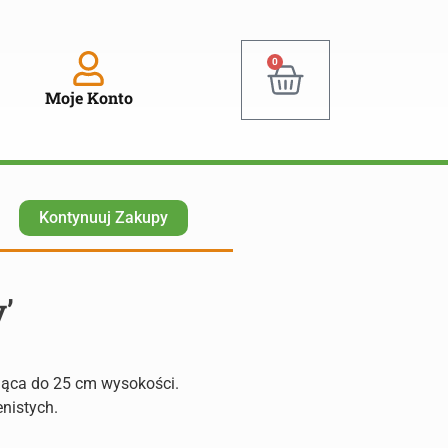
0
Moje Konto
Kontynuuj Zakupy
y’
ająca do 25 cm wysokości.
enistych.