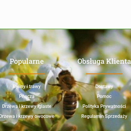
Popularne
Obsługa Klienta
Byliny i trawy
Dostawy
Pnącza
Pomoc
Drzewa i krzewy iglaste
Polityka Prywatności
Drzewa i krzewy owocowe
Regulamin Sprzedaży