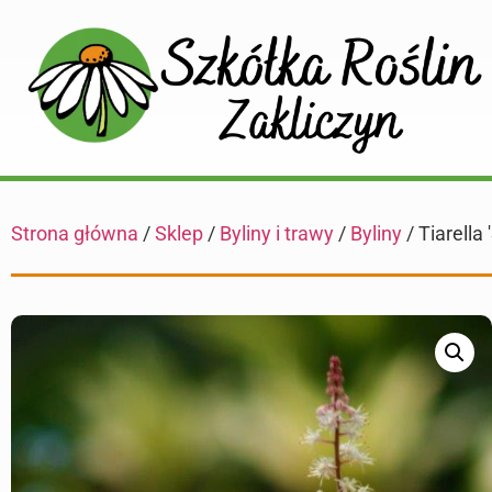
Strona główna
/
Sklep
/
Byliny i trawy
/
Byliny
/ Tiarella