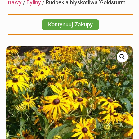
trawy
/
Byliny
/ Rudbekia błyskotliwa 'Goldsturm’
Kontynuuj Zakupy