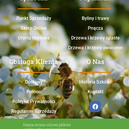
Punkt Sprzedaży
Byliny i trawy
Sklep Online
Pnącza
Oferta Hurtowa
Drzewa i krzewy iglaste
Drzewa i krzewy owocowe
Obsługa Klienta
O Nas
Dostawy
Historia Szkółki
Pomoc
Kontakt
Polityka Prywatności
Regulamin Sprzedaży
Nasza strona używa plików