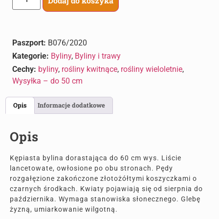
Dodaj do koszyka
Paszport:
B076/2020
Kategorie:
Byliny
,
Byliny i trawy
Cechy:
byliny
,
rośliny kwitnące
,
rośliny wieloletnie
,
Wysyłka – do 50 cm
Opis
Informacje dodatkowe
Opis
Kępiasta bylina dorastająca do 60 cm wys. Liście
lancetowate, owłosione po obu stronach. Pędy
rozgałęzione zakończone złotożółtymi koszyczkami o
czarnych środkach. Kwiaty pojawiają się od sierpnia do
października. Wymaga stanowiska słonecznego. Glebę
żyzną, umiarkowanie wilgotną.