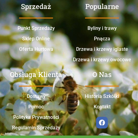
Sprzedaż
Popularne
Punkt Sprzedaży
Byliny i trawy
Sklep Online
Pnącza
Oferta Hurtowa
Drzewa i krzewy iglaste
Drzewa i krzewy owocowe
Obsługa Klienta
O Nas
Dostawy
Historia Szkółki
Pomoc
Kontakt
Polityka Prywatności
Regulamin Sprzedaży