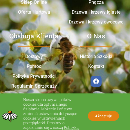
Sklep Online
Pnącza
Oferta Hurtowa
Drzewa i krzewy iglaste
Drzewa i krzewy owocowe
Obsługa Klienta
O Nas
Dostawy
Historia Szkółki
Pomoc
Kontakt
Polityka Prywatności
Regulamin Sprzedaży
Nasza strona używa plików
cookies dla optymalnego
działania. Możecie Państwo
zmienić ustawienia dotyczące
Akceptuję
cookies w ustawieniach
przeglądarki. Prosimy o
zapoznanie się z naszą
Polityką
Made in Zakliczyn