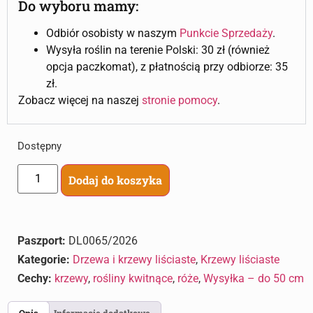
Do wyboru mamy:
Odbiór osobisty w naszym
Punkcie Sprzedaży
.
Wysyła roślin na terenie Polski: 30 zł (również
opcja paczkomat), z płatnością przy odbiorze: 35
zł.
Zobacz więcej na naszej
stronie pomocy
.
Dostępny
Dodaj do koszyka
Paszport:
DL0065/2026
Kategorie:
Drzewa i krzewy liściaste
,
Krzewy liściaste
Cechy:
krzewy
,
rośliny kwitnące
,
róże
,
Wysyłka – do 50 cm
Opis
Informacje dodatkowe