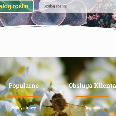
alog roślin
Popularne
Obsługa Klienta
Byliny i trawy
Dostawy