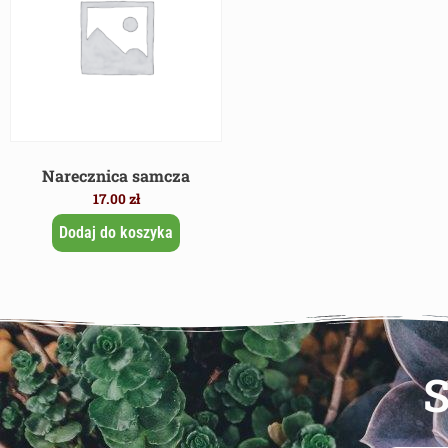
Narecznica samcza
17.00
zł
Dodaj do koszyka
S