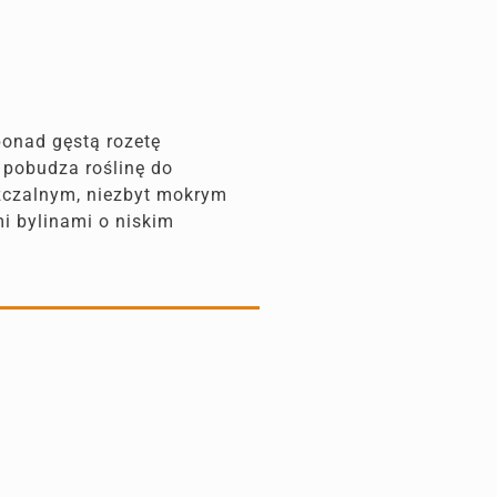
ponad gęstą rozetę
o pobudza roślinę do
szczalnym, niezbyt mokrym
i bylinami o niskim