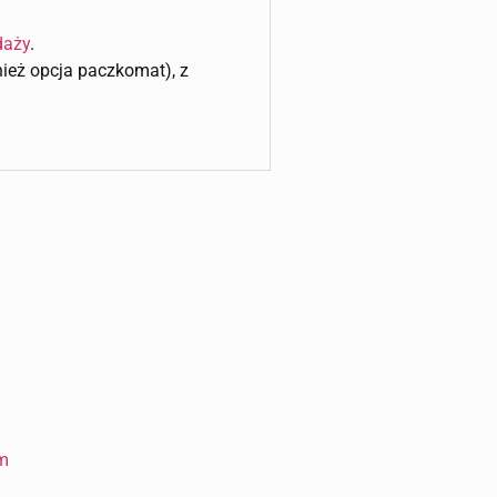
daży
.
wnież opcja paczkomat), z
cm