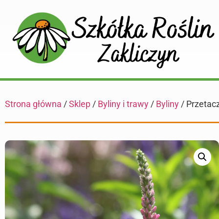
Strona główna
/
Sklep
/
Byliny i trawy
/
Byliny
/ Przetacz