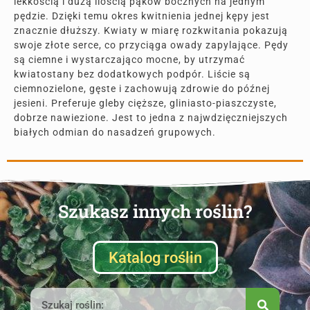
lekkością i dużą ilością pąków bocznych na jednym
pędzie. Dzięki temu okres kwitnienia jednej kępy jest
znacznie dłuższy. Kwiaty w miarę rozkwitania pokazują
swoje złote serce, co przyciąga owady zapylające. Pędy
są ciemne i wystarczająco mocne, by utrzymać
kwiatostany bez dodatkowych podpór. Liście są
ciemnozielone, gęste i zachowują zdrowie do późnej
jesieni. Preferuje gleby cięższe, gliniasto-piaszczyste,
dobrze nawiezione. Jest to jedna z najwdzięczniejszych
białych odmian do nasadzeń grupowych.
Szukasz innych roślin?
Katalog roślin