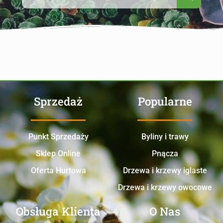
Sprzedaż
Popularne
Punkt Sprzedaży
Byliny i trawy
Sklep Online
Pnącza
Oferta Hurtowa
Drzewa i krzewy iglaste
Drzewa i krzewy owocowe
Obsługa Klienta
O Nas