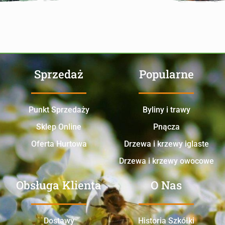
Sprzedaż
Popularne
Punkt Sprzedaży
Byliny i trawy
Sklep Online
Pnącza
Oferta Hurtowa
Drzewa i krzewy iglaste
Drzewa i krzewy owocowe
Obsługa Klienta
O Nas
Dostawy
Historia Szkółki