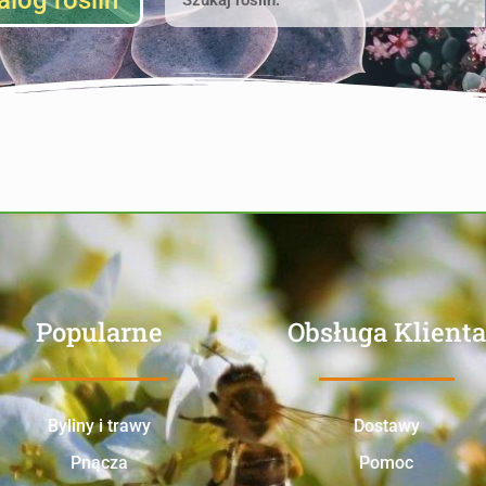
alog roślin
Popularne
Obsługa Klienta
Byliny i trawy
Dostawy
Pnącza
Pomoc