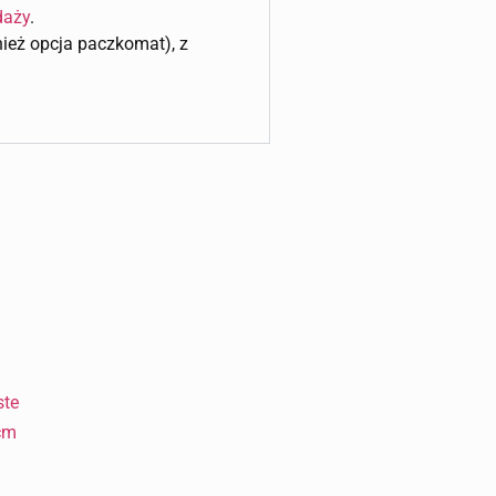
daży
.
wnież opcja paczkomat), z
ste
cm