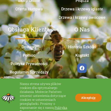
Sklep Online
Pnącza
Oferta Hurtowa
Drzewa i krzewy iglaste
Drzewa i krzewy owocowe
Obsługa Klienta
O Nas
Dostawy
Historia Szkółki
Pomoc
Kontakt
Polityka Prywatności
Regulamin Sprzedaży
Nasza strona używa plików
cookies dla optymalnego
działania. Możecie Państwo
zmienić ustawienia dotyczące
Akceptuję
cookies w ustawieniach
przeglądarki. Prosimy o
zapoznanie się z naszą
Polityką
Made in Zakliczyn