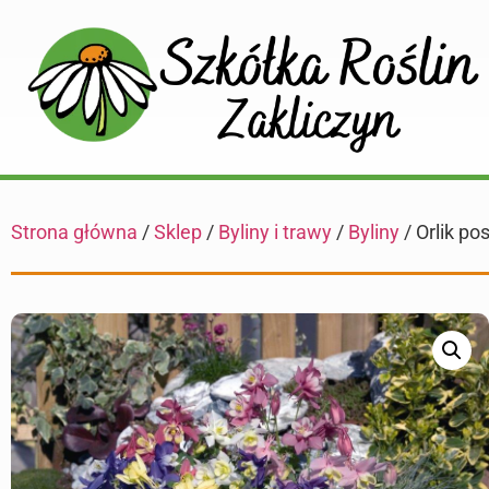
Strona główna
/
Sklep
/
Byliny i trawy
/
Byliny
/ Orlik po