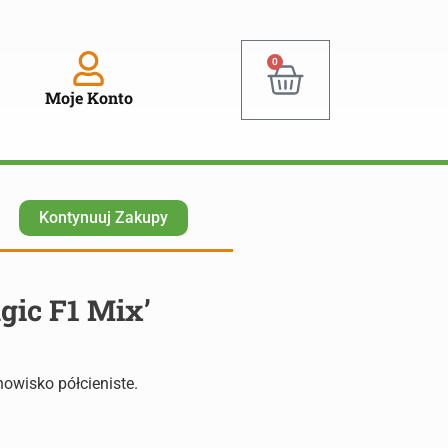
0
Moje Konto
Kontynuuj Zakupy
agic F1 Mix’
owisko półcieniste.