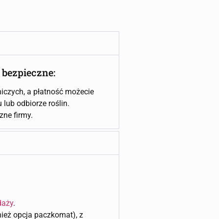
 bezpieczne:
iczych, a płatność możecie
lub odbiorze roślin.
czne firmy.
daży
.
wnież opcja paczkomat), z