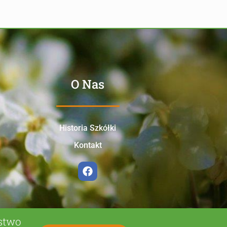
O Nas
Historia Szkółki
Kontakt
ństwo