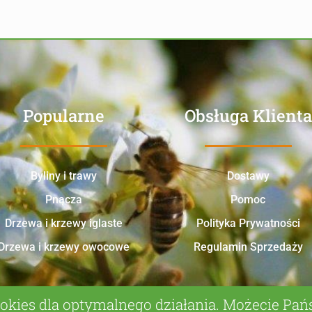
Popularne
Obsługa Klienta
Byliny i trawy
Dostawy
Pnącza
Pomoc
Drzewa i krzewy iglaste
Polityka Prywatności
Drzewa i krzewy owocowe
Regulamin Sprzedaży
okies dla optymalnego działania. Możecie Pa