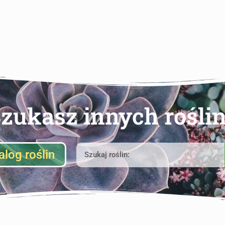
zukasz innych rośli
alog roślin