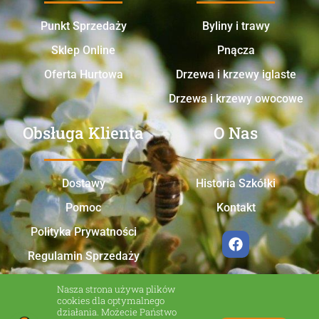
Punkt Sprzedaży
Byliny i trawy
Sklep Online
Pnącza
Oferta Hurtowa
Drzewa i krzewy iglaste
Drzewa i krzewy owocowe
Obsługa Klienta
O Nas
Dostawy
Historia Szkółki
Pomoc
Kontakt
Polityka Prywatności
Regulamin Sprzedaży
Nasza strona używa plików
cookies dla optymalnego
działania. Możecie Państwo