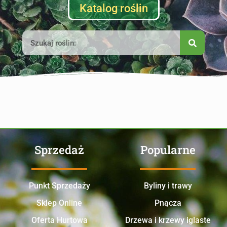
Katalog roślin
Sprzedaż
Popularne
Punkt Sprzedaży
Byliny i trawy
Sklep Online
Pnącza
Oferta Hurtowa
Drzewa i krzewy iglaste