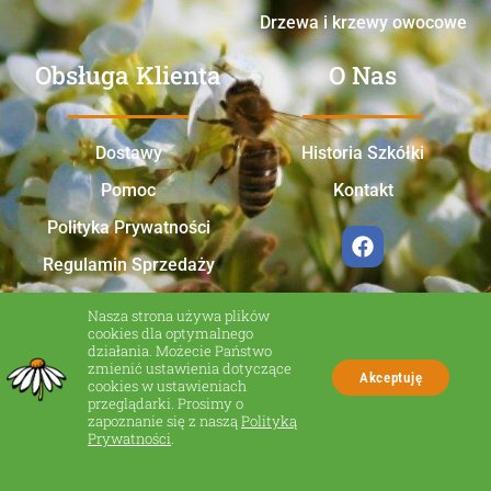
Drzewa i krzewy owocowe
Obsługa Klienta
O Nas
Dostawy
Historia Szkółki
Pomoc
Kontakt
Polityka Prywatności
Regulamin Sprzedaży
Nasza strona używa plików
cookies dla optymalnego
działania. Możecie Państwo
zmienić ustawienia dotyczące
Akceptuję
cookies w ustawieniach
przeglądarki. Prosimy o
zapoznanie się z naszą
Polityką
Made in Zakliczyn
Prywatności
.
© Wszelkie prawa zastrzeżone.