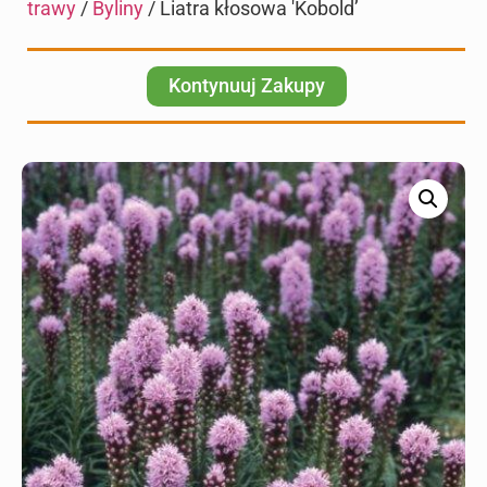
trawy
/
Byliny
/ Liatra kłosowa 'Kobold’
Kontynuuj Zakupy