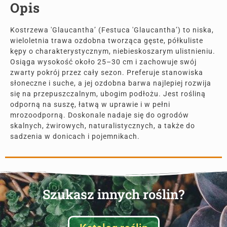
Opis
Kostrzewa 'Glaucantha’ (Festuca 'Glaucantha’) to niska,
wieloletnia trawa ozdobna tworząca gęste, półkuliste
kępy o charakterystycznym, niebieskoszarym ulistnieniu.
Osiąga wysokość około 25–30 cm i zachowuje swój
zwarty pokrój przez cały sezon. Preferuje stanowiska
słoneczne i suche, a jej ozdobna barwa najlepiej rozwija
się na przepuszczalnym, ubogim podłożu. Jest rośliną
odporną na suszę, łatwą w uprawie i w pełni
mrozoodporną. Doskonale nadaje się do ogrodów
skalnych, żwirowych, naturalistycznych, a także do
sadzenia w donicach i pojemnikach.
Szukasz innych roślin?