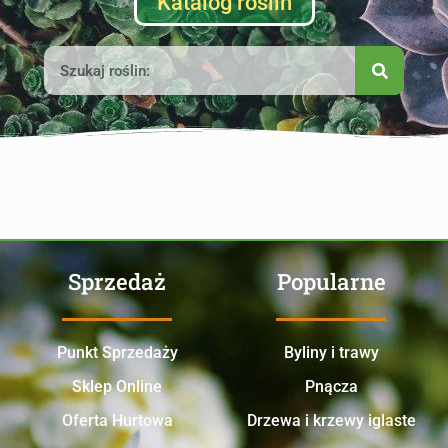
Katalog roślin
Sprzedaż
Popularne
Punkt Sprzedaży
Byliny i trawy
Sklep Online
Pnącza
Oferta Hurtowa
Drzewa i krzewy iglaste