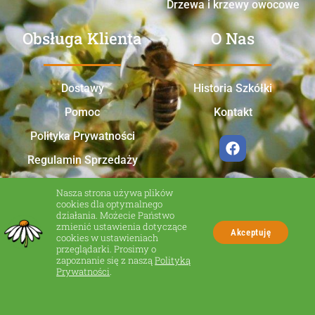
Drzewa i krzewy owocowe
Obsługa Klienta
O Nas
Dostawy
Historia Szkółki
Pomoc
Kontakt
Polityka Prywatności
Regulamin Sprzedaży
Nasza strona używa plików
cookies dla optymalnego
działania. Możecie Państwo
zmienić ustawienia dotyczące
Akceptuję
cookies w ustawieniach
przeglądarki. Prosimy o
zapoznanie się z naszą
Polityką
Made in Zakliczyn
Prywatności
.
© Wszelkie prawa zastrzeżone.