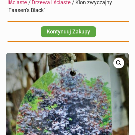
liściaste
/
Drzewa liściaste
/ Klon zwyczajny
'Faasen’s Black’
Kontynuuj Zakupy