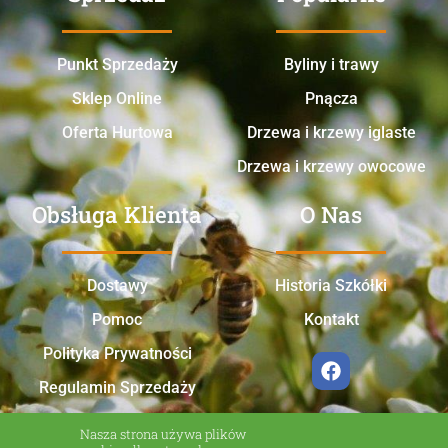
Punkt Sprzedaży
Byliny i trawy
Sklep Online
Pnącza
Oferta Hurtowa
Drzewa i krzewy iglaste
Drzewa i krzewy owocowe
Obsługa Klienta
O Nas
Dostawy
Historia Szkółki
Pomoc
Kontakt
Polityka Prywatności
Regulamin Sprzedaży
Nasza strona używa plików