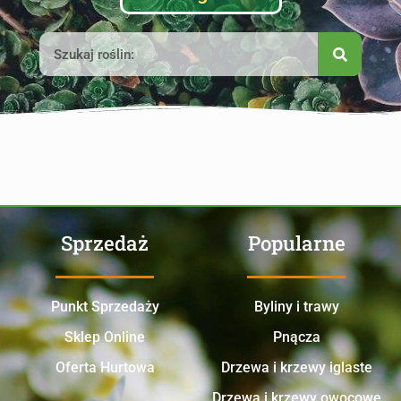
Sprzedaż
Popularne
Punkt Sprzedaży
Byliny i trawy
Sklep Online
Pnącza
Oferta Hurtowa
Drzewa i krzewy iglaste
Drzewa i krzewy owocowe