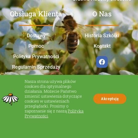
Obsługa Klienta
O Nas
Dostawy
Historia Szkółki
Pomoc
Kontakt
Polityka Prywatności
Regulamin Sprzedaży
Nasza strona używa plików
cookies dla optymalnego
działania. Możecie Państwo
zmienić ustawienia dotyczące
Akceptuję
cookies w ustawieniach
przeglądarki. Prosimy o
zapoznanie się z naszą
Polityką
Made in Zakliczyn
Prywatności
.
© Wszelkie prawa zastrzeżone.