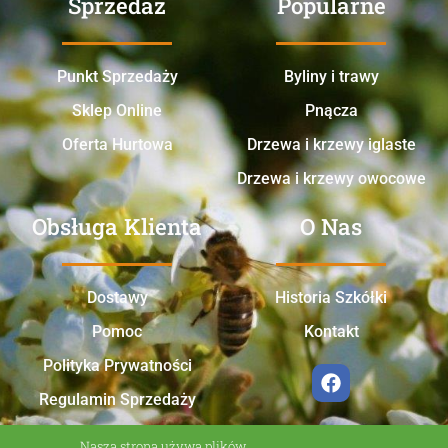
Sprzedaż
Popularne
Punkt Sprzedaży
Byliny i trawy
Sklep Online
Pnącza
Oferta Hurtowa
Drzewa i krzewy iglaste
Drzewa i krzewy owocowe
Obsługa Klienta
O Nas
Dostawy
Historia Szkółki
Pomoc
Kontakt
Polityka Prywatności
Regulamin Sprzedaży
Nasza strona używa plików