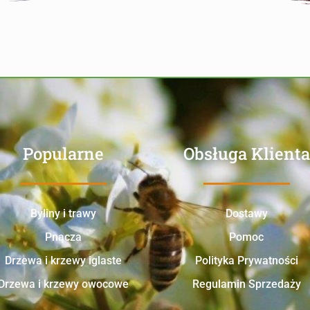
Popularne
Obsługa Klienta
Byliny i trawy
Dostawy
Pnącza
Pomoc
Drzewa i krzewy iglaste
Polityka Prywatności
Drzewa i krzewy owocowe
Regulamin Sprzedaży