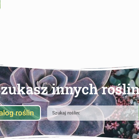
zukasz innych rośli
alog roślin