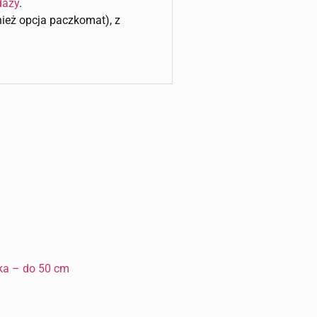
daży
.
wnież opcja paczkomat), z
ka – do 50 cm