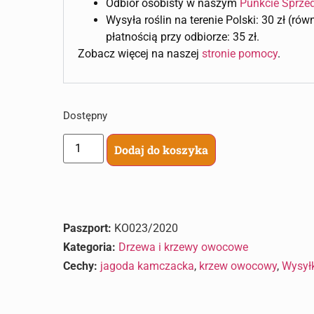
Odbiór osobisty w naszym
Punkcie Sprze
Wysyła roślin na terenie Polski: 30 zł (ró
płatnością przy odbiorze: 35 zł.
Zobacz więcej na naszej
stronie pomocy
.
Dostępny
Dodaj do koszyka
Paszport:
KO023/2020
Kategoria:
Drzewa i krzewy owocowe
Cechy:
jagoda kamczacka
,
krzew owocowy
,
Wysył