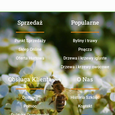
Sprzedaż
Popularne
Punkt Sprzedaży
Byliny i trawy
Sklep Online
Pnącza
Oferta Hurtowa
Drzewa i krzewy iglaste
Drzewa i krzewy owocowe
Obsługa Klienta
O Nas
Dostawy
Historia Szkółki
Pomoc
Kontakt
Polityka Prywatności