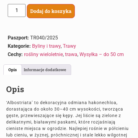
Dodaj do koszyka
Paszport:
TR040/2025
Kategorie:
Byliny i trawy
,
Trawy
Cechy:
rośliny wieloletnie
,
trawa
,
Wysyłka – do 50 cm
Opis
Informacje dodatkowe
Opis
‘Albostriata’ to dekoracyjna odmiana hakonechloa,
dorastająca do około 30–40 cm wysokości, tworząca
gęste, przewieszające się kępy. Jej liście są zielone z
delikatnymi, białawymi paskami, które rozjaśniają
cieniste miejsca w ogrodzie. Najlepiej rośnie w półcieniu
lub cieniu, w żyznej, próchnicznej i stale lekko wilgotnej