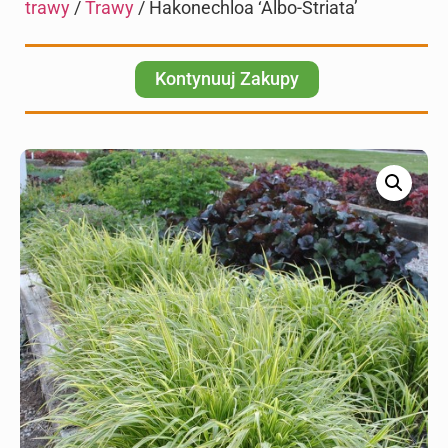
trawy
/
Trawy
/ Hakonechloa ‘Albo-Striata’
Kontynuuj Zakupy