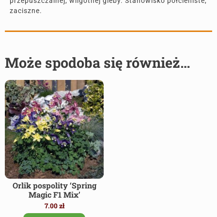
przepuszczalnej, wilgotnej gleby. Stanowisko półcieniste,
zaciszne.
Może spodoba się również…
Orlik pospolity ‘Spring
Magic F1 Mix’
7.00
zł