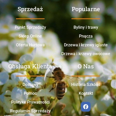
Sprzedaż
Popularne
Punkt Sprzedaży
Byliny i trawy
Sklep Online
Pnącza
Oferta Hurtowa
Drzewa i krzewy iglaste
Drzewa i krzewy owocowe
Obsługa Klienta
O Nas
Dostawy
Historia Szkółki
Pomoc
Kontakt
Polityka Prywatności
Regulamin Sprzedaży