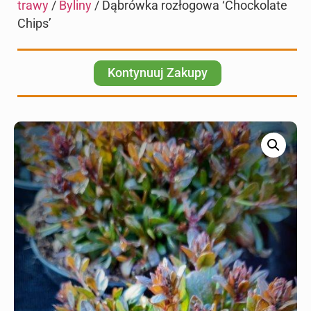
trawy
/
Byliny
/ Dąbrówka rozłogowa ‘Chockolate
Chips’
Kontynuuj Zakupy