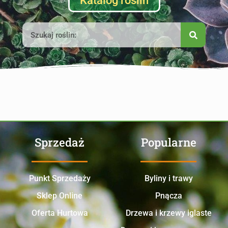
Katalog roślin
Sprzedaż
Popularne
Punkt Sprzedaży
Byliny i trawy
Sklep Online
Pnącza
Oferta Hurtowa
Drzewa i krzewy iglaste