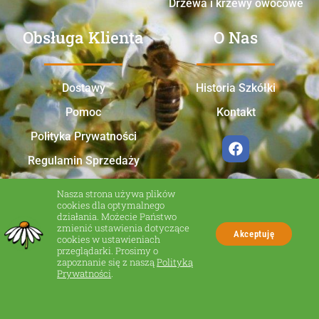
Drzewa i krzewy owocowe
Obsługa Klienta
O Nas
Dostawy
Historia Szkółki
Pomoc
Kontakt
Polityka Prywatności
Regulamin Sprzedaży
Nasza strona używa plików
cookies dla optymalnego
działania. Możecie Państwo
zmienić ustawienia dotyczące
Akceptuję
cookies w ustawieniach
przeglądarki. Prosimy o
zapoznanie się z naszą
Polityką
Made in Zakliczyn
Prywatności
.
© Wszelkie prawa zastrzeżone.