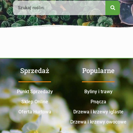
Sprzedaż
Popularne
Punkt Sprzedaży
Byliny i trawy
Sklep Online
Pnącza
Oferta Hurtowa
Drzewa i krzewy iglaste
Drzewa i krzewy owocowe