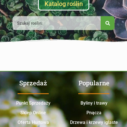
Katalog roślin
Sprzedaż
Popularne
Punkt Sprzedaży
Byliny i trawy
Sklep Online
Pnącza
Oferta Hurtowa
Drzewa i krzewy iglaste