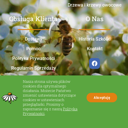
Drzewa i krzewy owocowe
Obsługa Klienta
O Nas
Dostawy
Historia Szkółki
Pomoc
Kontakt
Polityka Prywatności
Regulamin Sprzedaży
Nasza strona używa plików
cookies dla optymalnego
działania. Możecie Państwo
zmienić ustawienia dotyczące
Akceptuję
cookies w ustawieniach
przeglądarki. Prosimy o
zapoznanie się z naszą
Polityką
Made in Zakliczyn
Prywatności
.
© Wszelkie prawa zastrzeżone.