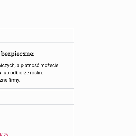
 bezpieczne:
iczych, a płatność możecie
lub odbiorze roślin.
czne firmy.
daży
.