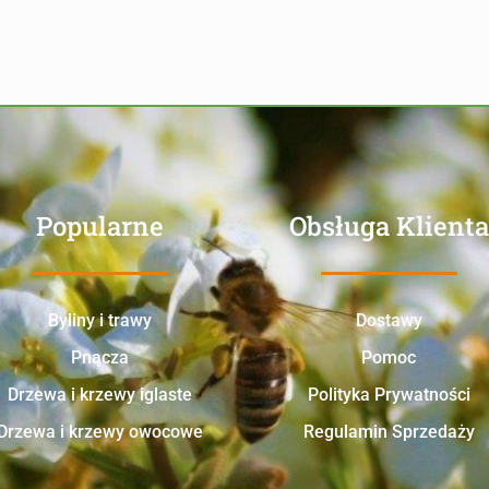
Popularne
Obsługa Klienta
Byliny i trawy
Dostawy
Pnącza
Pomoc
Drzewa i krzewy iglaste
Polityka Prywatności
Drzewa i krzewy owocowe
Regulamin Sprzedaży