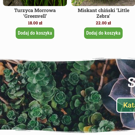
Turzyca Morrowa
Miskant chiński ‘Little
‘Greenvell’
Zebra’
18.00
zł
22.00
zł
Dodaj do koszyka
Dodaj do koszyka
S
Kat