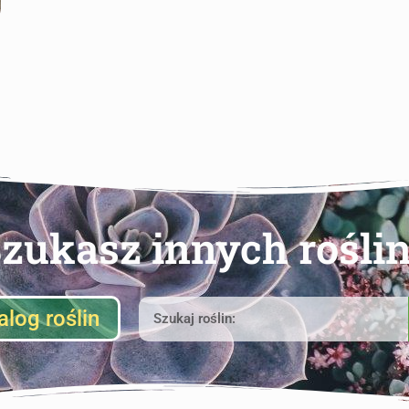
zukasz innych rośli
alog roślin