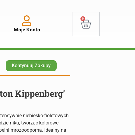
0
Moje Konto
Kontynuuj Zakupy
nton Kippenberg’
ntensywnie niebiesko-fioletowych
ździerniku, tworząc kolorowe
 pełni mrozoodporna. Idealny na