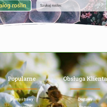
alog roślin
Popularne
Obsługa Klienta
Byliny i trawy
Dostawy