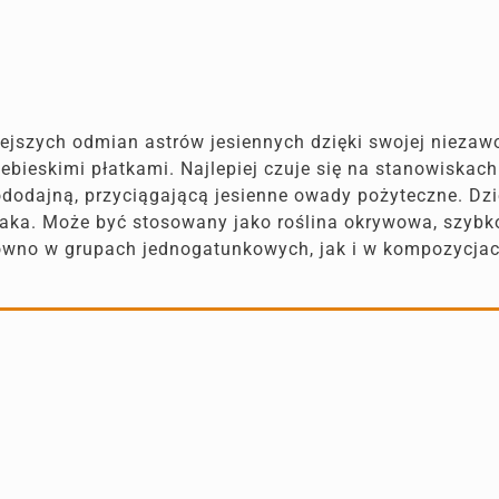
iejszych odmian astrów jesiennych dzięki swojej nieza
 niebieskimi płatkami. Najlepiej czuje się na stanowiskac
iododajną, przyciągającą jesienne owady pożyteczne. Dz
iaka. Może być stosowany jako roślina okrywowa, szybk
arówno w grupach jednogatunkowych, jak i w kompozycja