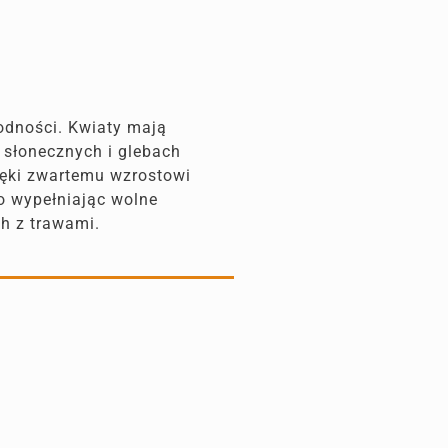
wodności. Kwiaty mają
h słonecznych i glebach
ięki zwartemu wzrostowi
o wypełniając wolne
ch z trawami.