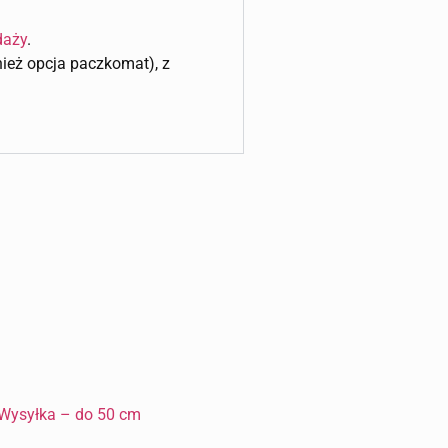
daży
.
wnież opcja paczkomat), z
Wysyłka – do 50 cm