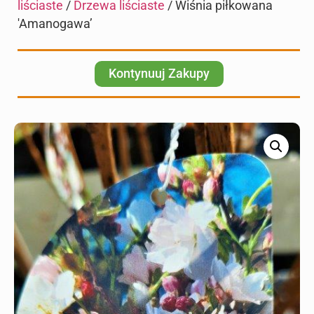
liściaste
/
Drzewa liściaste
/ Wiśnia piłkowana
'Amanogawa’
Kontynuuj Zakupy