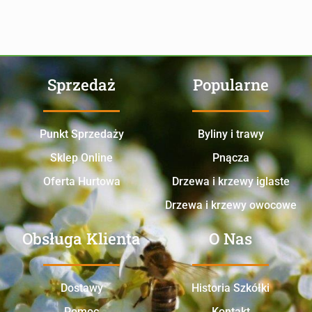
Sprzedaż
Popularne
Punkt Sprzedaży
Byliny i trawy
Sklep Online
Pnącza
Oferta Hurtowa
Drzewa i krzewy iglaste
Drzewa i krzewy owocowe
Obsługa Klienta
O Nas
Dostawy
Historia Szkółki
Pomoc
Kontakt