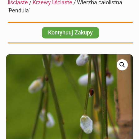
liściaste
/
Krzewy liściaste
/ Wierzba całolistna
'Pendula’
Kontynuuj Zakupy