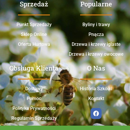
Sprzedaż
Popularne
Punkt Sprzedaży
Byliny i trawy
Sklep Online
Pnącza
Oferta Hurtowa
Drzewa i krzewy iglaste
Drzewa i krzewy owocowe
Obsługa Klienta
O Nas
Dostawy
Historia Szkółki
Pomoc
Kontakt
Polityka Prywatności
Regulamin Sprzedaży