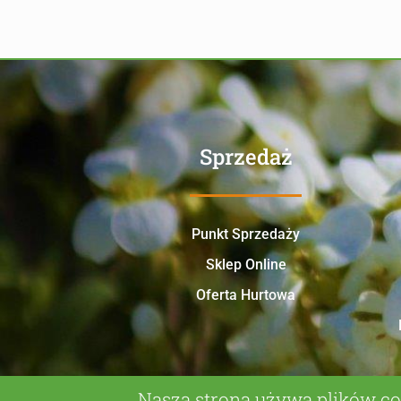
Sprzedaż
Punkt Sprzedaży
Sklep Online
Oferta Hurtowa
Nasza strona używa plików co