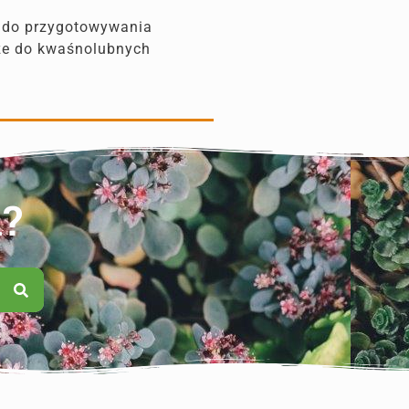
z do przygotowywania
oże do kwaśnolubnych
n?