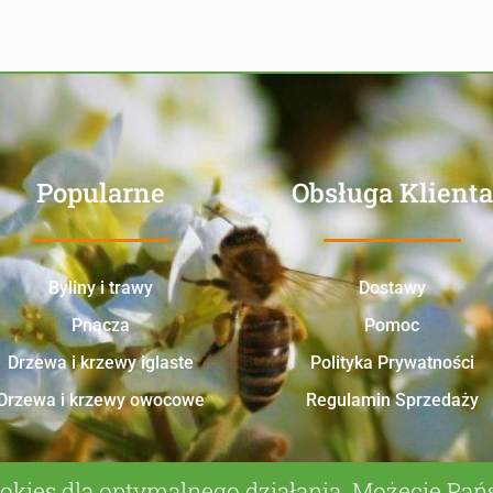
Popularne
Obsługa Klienta
Byliny i trawy
Dostawy
Pnącza
Pomoc
Drzewa i krzewy iglaste
Polityka Prywatności
Drzewa i krzewy owocowe
Regulamin Sprzedaży
okies dla optymalnego działania. Możecie Pa