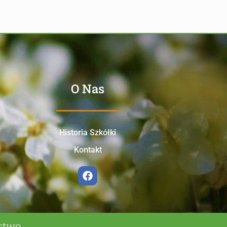
O Nas
Historia Szkółki
Kontakt
ństwo