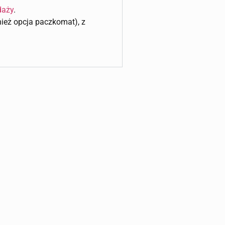
daży
.
wnież opcja paczkomat), z