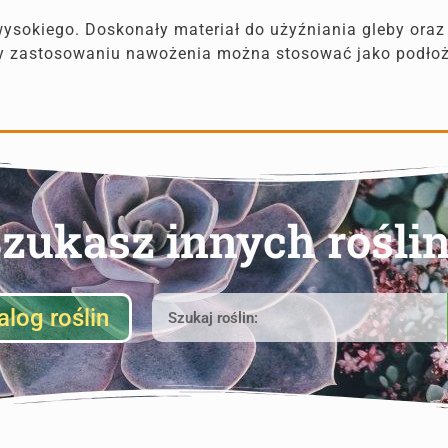
wysokiego. Doskonały materiał do użyźniania gleby ora
rzy zastosowaniu nawożenia można stosować jako podł
zukasz innych rośli
alog roślin