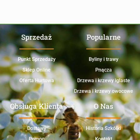
Sprzedaż
Popularne
Punkt Sprzedaży
Byliny i trawy
Sklep Online
Pnącza
Oferta Hurtowa
Drzewa i krzewy iglaste
Drzewa i krzewy owocowe
Obsługa Klienta
O Nas
Dostawy
Historia Szkółki
Pomoc
Kontakt