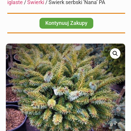
iglaste
/
Świerki
/ Świerk serbski 'Nana’ PA
Kontynuuj Zakupy