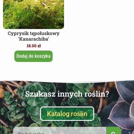
Cyprysik tępołuskowy
'Kanarachiba’
18.00
zł
Dodaj do koszyka
Szukasz innych roślin?
Katalog roślin