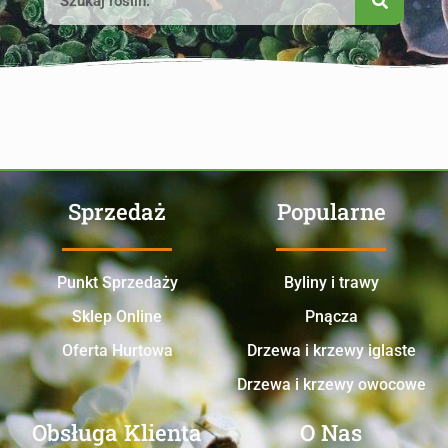
Sprzedaż
Popularne
Punkt Sprzedaży
Byliny i trawy
Sklep Online
Pnącza
Oferta Hurtowa
Drzewa i krzewy iglaste
Drzewa i krzewy owocowe
Obsługa Klienta
O Nas