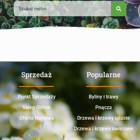
Sprzedaż
Popularne
Punkt Sprzedaży
Byliny i trawy
Sklep Online
Pnącza
Oferta Hurtowa
Drzewa i krzewy iglaste
Drzewa i krzewy owocowe