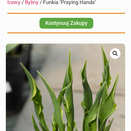
trawy
/
Byliny
/ Funkia ‘Praying Hands’
Kontynuuj Zakupy