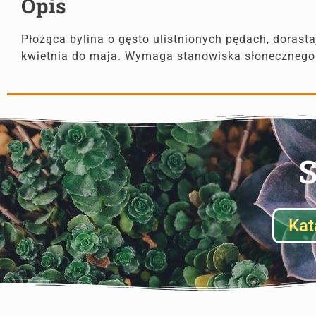
Opis
Płożąca bylina o gęsto ulistnionych pędach, dorast
kwietnia do maja. Wymaga stanowiska słonecznego
S
Kat