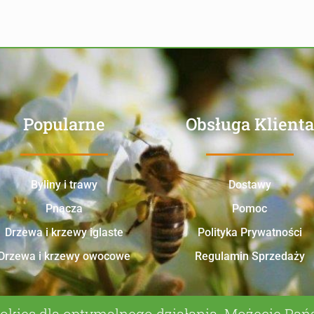
Popularne
Obsługa Klienta
Byliny i trawy
Dostawy
Pnącza
Pomoc
Drzewa i krzewy iglaste
Polityka Prywatności
Drzewa i krzewy owocowe
Regulamin Sprzedaży