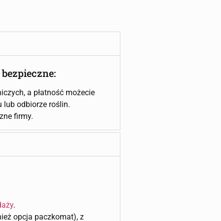
 bezpieczne:
iczych, a płatność możecie
lub odbiorze roślin.
czne firmy.
daży
.
wnież opcja paczkomat), z