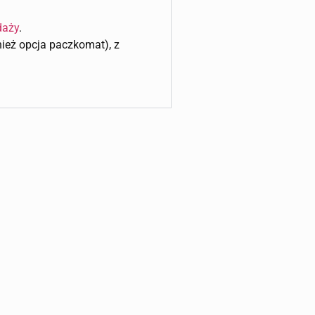
daży
.
wnież opcja paczkomat), z